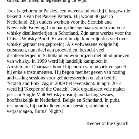
smaak niet meer, in tegenstelling tot wijn.
Jock is geboren in Paisley, een weversstad vlakbij Glasgow die
bekend is van het Paisley Pattern. Hij woont 46 jaar in
Nederland. Zijn ouders werkten voor the Scottish and
Newcastle Brewing Company, die eigenaars waren van vele
whisky distilleerderijen in Schotland. Zijn tante werkte voor the
Chivas Whisky Bond. Er werd in zijn kindertijd dus veel over
whisky gepraat (en geproefd)! Als volwassene volgde hij
cursussen, nam deel aan proeverijen, bezocht veel
distilleerderijen in Schotland en won prijzen met blind proeven
van whisky. In 1999 werd hij landelijk kampioen in
Amsterdam. Daarnaast houdt hij enorm van muziek en speelt
hij enkele instrumenten. Hij begon met het geven van nosing
and tasting sessions voor geïnteresseerden en zijn bedrijf
'Scotch and Folk' zag in 2009 het levenslicht. In april 2014
werd hij 'Keeper of the Quaich'. Jock organiseert vele malen
per jaar Single Malt Whisky nosing-and tasting sessies,
hoofdzakelijk in Nederland, Belgie en Schotland. In pubs,
restaurants, bij particulieren, voor feesten, studenten,
verjaardagen, Burns' Nights!
Keeper of the Quaich