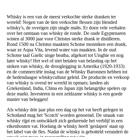
Whisky is een van de meest verkochte sterke dranken ter
wereld! Negen van de tien verkochte flessen zijn blended
whisky's, de overigen zijn single malts. Er doen vele verhalen
over het ontstaan van whisky de ronde. De oude Egyptenaren
wisten al 3000 jaar voor Christus sterke drank te distilleren.
Rond 1500 na Christus maakten Schotse monniken een drank,
waar ze Aqua Vita, levend water van maakten. In de oud
Schotse taal Gaelic uisge beatha, afgekort tot Uisghie en nog
later whisky! Het wel of niet betalen van belasting op het
stoken van whisky, de drooglegging in Amerika (1920-1933)
en de commerciële inslag van de Whisky Baronnen hebben tot
de hedendaagse whiskycultuur geleid. De productie en verkoop
van whisky is overal ter wereld in opmars; landen als
Griekenland, India, China en Japan zijn belangrijke spelers op
deze markt. Investeren in een zeldzame whisky is een goede
manier van beleggen!
Als whisky drie jaar plus een dag op het vat heeft gelegen in
Schotland mag het 'Scotch' worden genoemd. De smaak van
whisky rijpt en ontwikkelt zich gedurende het verblijf in een
eikenhouten vat. Hoelang de whisky heeft 'geslapen' staat op
het label van de fles. Nadat de whisky is gebotteld verandert de